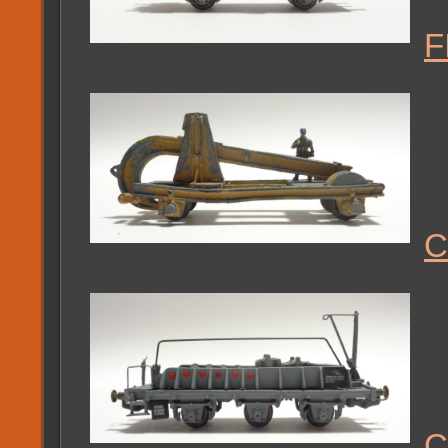
F
C
C