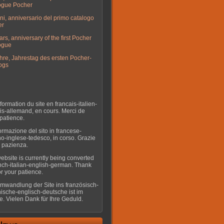
ogue Pocher
ni, anniversario del primo catalogo
er
ars, anniversary of the first Pocher
ogue
hre, Jahrestag des ersten Pocher-
ogs
formation du site en francais-italien-
is-allemand, en cours. Merci de
 patience.
ormazione del sito in francese-
ano-inglese-tedesco, in corso. Grazie
a pazienza.
ebsite is currently being converted
ench-italian-english-german. Thank
or your patience.
mwandlung der Site ins französisch-
enische-englisch-deutsche ist im
. Vielen Dank für Ihre Geduld.