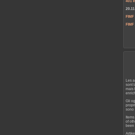
401 e
20.11
FIMF
FIMF 
Les a
sont 
mais 
enrich
Gli o
propri
sono s
Items
of ot
been 
Artik