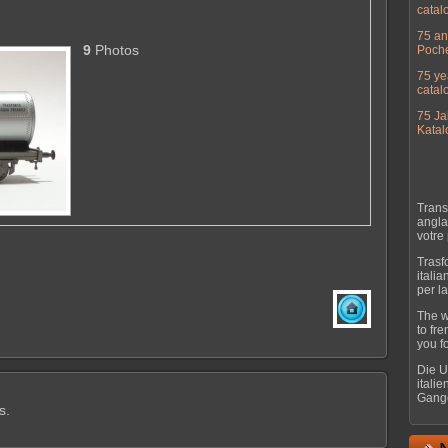
catal
75 an
9
Photos
Poch
75 ye
catal
75 Ja
Katal
Trans
angla
votre
Trasf
itali
per l
The w
to fr
you f
Die U
itali
Gange
s.