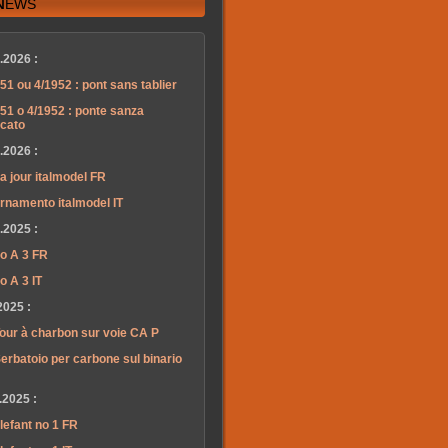
News
.2026 :
51 ou 4/1952 : pont sans tablier
51 o 4/1952 : ponte sanza
lcato
.2026 :
a jour italmodel FR
rnamento italmodel IT
.2025 :
o A 3 FR
o A 3 IT
2025 :
our à charbon sur voie CA P
erbatoio per carbone sul binario
.2025 :
lefant no 1 FR