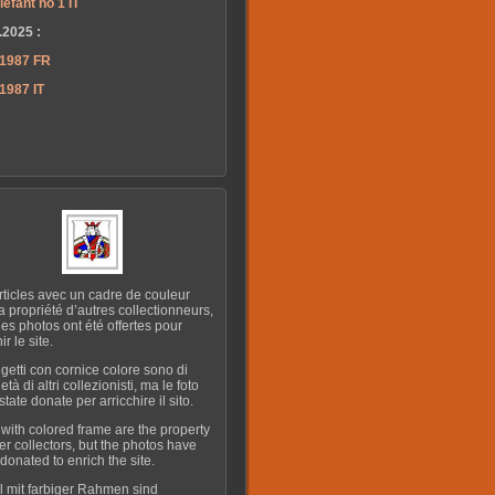
lefant no 1 IT
.2025 :
 1987 FR
1987 IT
rticles avec un cadre de couleur
la propriété d’autres collectionneurs,
les photos ont été offertes pour
ir le site.
ggetti con cornice colore sono di
età di altri collezionisti, ma le foto
tate donate per arricchire il sito.
 with colored frame are the property
her collectors, but the photos have
donated to enrich the site.
el mit farbiger Rahmen sind