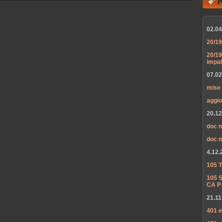
02.04
20/19
20/19
impa
07.02
mise 
aggio
20.12
doc n
doc n
4.12.
105 T
105 S
CA P
21.11
401 e