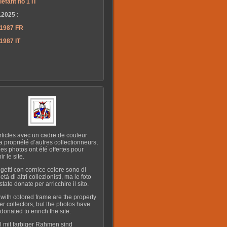
lefant no 1 IT
.2025 :
 1987 FR
1987 IT
rticles avec un cadre de couleur
la propriété d’autres collectionneurs,
les photos ont été offertes pour
ir le site.
ggetti con cornice colore sono di
età di altri collezionisti, ma le foto
tate donate per arricchire il sito.
 with colored frame are the property
her collectors, but the photos have
donated to enrich the site.
el mit farbiger Rahmen sind