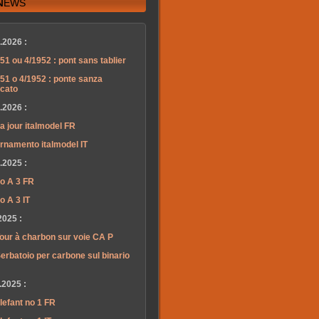
News
.2026 :
51 ou 4/1952 : pont sans tablier
51 o 4/1952 : ponte sanza
lcato
.2026 :
a jour italmodel FR
rnamento italmodel IT
.2025 :
o A 3 FR
o A 3 IT
2025 :
our à charbon sur voie CA P
erbatoio per carbone sul binario
.2025 :
lefant no 1 FR