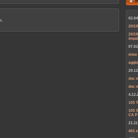
02.04
s.
20/19
20/19
impa
07.02
mise 
aggio
20.12
doc n
doc n
4.12.
105 T
105 S
CA P
21.11
401 e