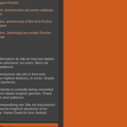
ogue Pocher
ni, anniversario del primo catalogo
er
ars, anniversary of the first Pocher
ogue
hre, Jahrestag des ersten Pocher-
ogs
formation du site en francais-italien-
is-allemand, en cours. Merci de
 patience.
ormazione del sito in francese-
ano-inglese-tedesco, in corso. Grazie
a pazienza.
ebsite is currently being converted
ench-italian-english-german. Thank
or your patience.
mwandlung der Site ins französisch-
enische-englisch-deutsche ist im
. Vielen Dank für Ihre Geduld.