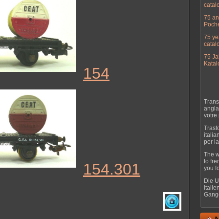
catal
75 an
Poch
75 ye
catal
75 Ja
Katal
154
Trans
angla
votre
Trasf
itali
per l
The w
to fr
154.301
you f
Die U
itali
Gange