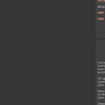
401 e
20.11
FIMF
FIMF 
Les a
sont 
mais 
enrich
Gli o
propri
sono s
Items
of ot
been 
Artik