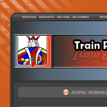
BIENVENUE – BENVENUTO – WELCOME – WILLKOMMEN
BIOG
josfel bobine