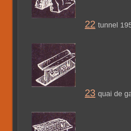
22
tunnel 19
23
quai de g