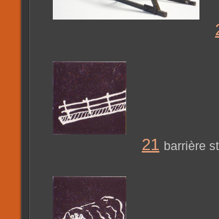
21
barrière s