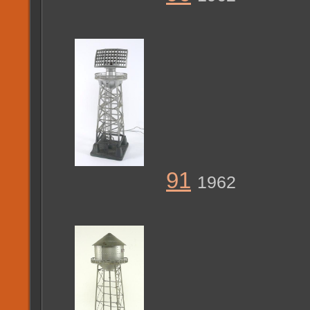
91
1962