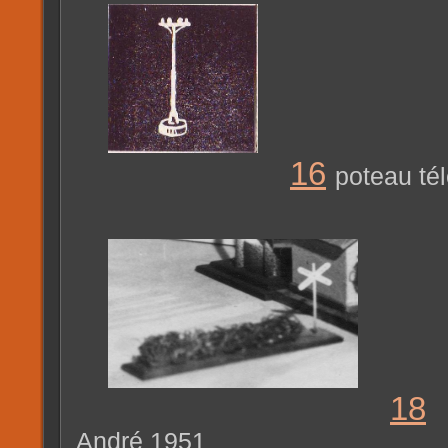
16
poteau té
18
André 1951