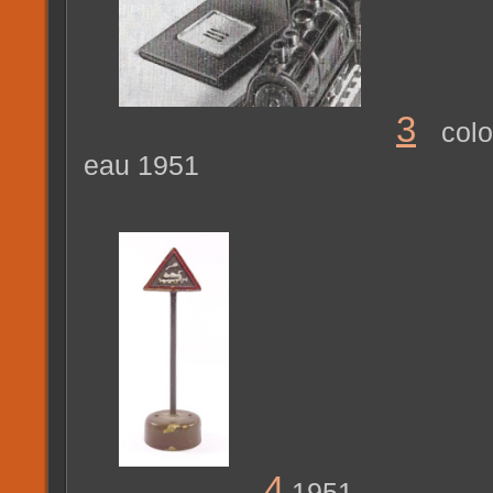
3
col
eau 1951
4
1951