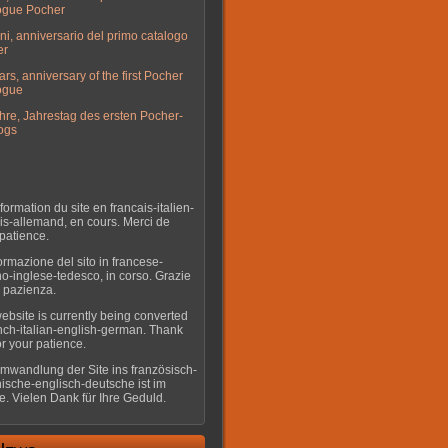
ogue Pocher
ni, anniversario del primo catalogo
er
ars, anniversary of the first Pocher
ogue
hre, Jahrestag des ersten Pocher-
ogs
formation du site en francais-italien-
is-allemand, en cours. Merci de
 patience.
ormazione del sito in francese-
ano-inglese-tedesco, in corso. Grazie
a pazienza.
ebsite is currently being converted
ench-italian-english-german. Thank
or your patience.
mwandlung der Site ins französisch-
enische-englisch-deutsche ist im
. Vielen Dank für Ihre Geduld.