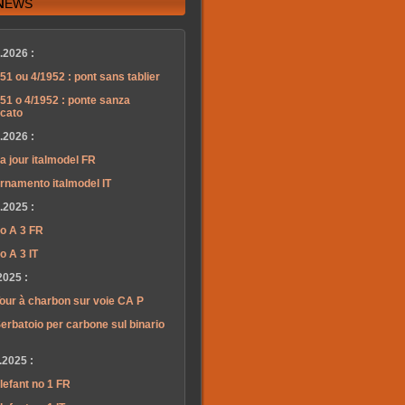
News
.2026 :
51 ou 4/1952 : pont sans tablier
51 o 4/1952 : ponte sanza
lcato
.2026 :
a jour italmodel FR
rnamento italmodel IT
.2025 :
o A 3 FR
o A 3 IT
2025 :
our à charbon sur voie CA P
erbatoio per carbone sul binario
.2025 :
lefant no 1 FR