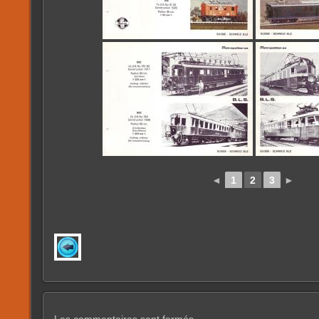
◄
1
2
3
►